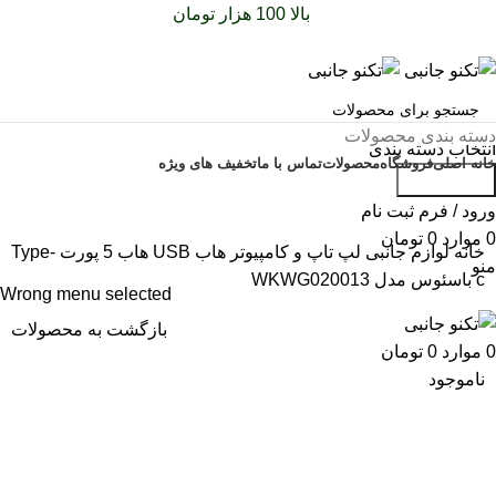
سفارشات خود را برای
بالا 100 هزار تومان
را با پیک رایگان تجربه
کنید
دسته بندی محصولات
انتخاب دسته بندی
خانه اصلی
فروشگاه
محصولات
تماس با ما
تخفیف های ویژه
جست و جو
تخفیف شگفت انگیز
ورود / فرم ثبت نام
0
موارد
0
تومان
خانه
لوازم جانبی لپ تاپ و کامپیوتر
هاب USB
هاب 5 پورت Type-
منو
c باسئوس مدل WKWG020013
Wrong menu selected
بازگشت به محصولات
0
موارد
0
تومان
ناموجود