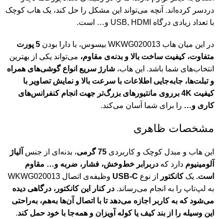
دردسر کرده‌اند. آنچه می‌تواند این مشکل را حل کند، یک هاب کوچک
با تعداد زیادی درگاه USB, HDMI و… است.
در این میان هاب WKWG020013 بیسوس، با دارا بودن
5 پورت
متفاوت، کیفیت ساخت بالا و بدنه‌ی مقاوم،
می‌تواند یکی از بهترین
انتخاب‌های شما باشد. این هاب،
شارژ سریع انواع گوشی‌های همراه
و تبلت‌ها، جابه‌جایی اطلاعات با سرعت بالا و نمایش تصاویر با
کیفیت 4K برروی مانتیورهای بزرگ‌تر جهت انجام کنفرانس‌های
کاری و…
را برای شما آسان می‌کند.
مشخصات ظاهری
این هاب و مبدل کوچک و کاربردی
75 گرمی
، بدنه‌ای از جنس
آلیاژ
آلومینیوم
دارد که
دربرابر خط‌وخش، فشار، ضربه و… مقاوم
است.
یک
کانکتور
از نوع
USB-C
وظیفه‌ی اتصال WKWG020013
به لپ‌تاپ را به انجام می‌رساند.
در کنار این کانکتور، درگاهی دیده
می‌شود که به کاربر اجازه می‌دهد تا با اتصال آن‌ها به‌هم، به‌راحتی
این وسیله را از بند کیف یا کوله آویزان و همه‌جا با خود حمل کند
.