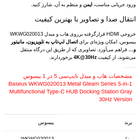
ورود جریانی مناسب،
ایمن
و منظم به آن، شارژ کنید.
انتقال صدا و تصاویر با بهترین کیفیت
خروجی HDMI قرارگرفته برروی هاب و مبدل WKWG020013
بیسوس، امکان ویژه‌ای برای
اتصال لپ‌تاپ به تلویزیون، مانیتور
و…
فراهم می‌آورد. تصاویری که از طریق این درگاه منتقل
می‌شوند، از کیفیت
4K@30Hz
برخوردارند.
مشخصات هاب و مبدل تایپ‌سی 5 در 1 بیسوس
Baseus WKWG020013 Metal Gleam Series 5-in-1
Multifunctional Type-C HUB Docking Station Gray
30Hz Version
برند
بیسوس
مدل
WKWG020013