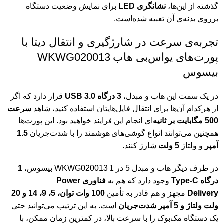
گذشته از این‌ها،
نشانگری LED
برای نمایش وضعیت دستگاه
برروی بدنه‌ی آن تعبیه شده‌است.
تجربه‌ی سرعت در شارژگیری و انتقال دیتا با
پورت‌های یواس‌بی هاب WKWG020013
بیسوس
در یک سمت این هاب و مبدل،
3 درگاه USB 3.0
قرار دارد که اگر
از هرکدام آن‌ها برای انتقال فایل‌هایتان استفاده کنید، شاهد
سرعت
500 مگابایت بر ثانیه‌
ای انجام این فرایند خواهید بود. این پورت‌ها
همچنین می‌توانند انواع گوشی‌های هوشمند را با شدت‌جریان
1.5
آمپر
و ولتاژ
5 ولت
شارژ کنند.
در طرف دیگر هاب و مبدل 5 در 1 WKWG020013 بیسوس،
1
درگاه Type-C
وجود دارد که هم به
فناوری Power
Delivery
مجهز و هم قادر به تأمین
100 وات توان، 5، 9، 14 و 20
ولت ولتاژ و 5 آمپر شدت‌جریان
است. به این ترتیب می‌توانید حتی
یک دستگاه مک‌بوک را با سرعت بالا، در کمترین زمان ممکن، با