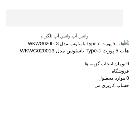
کل
واتس آپ
واتس آپ
تلگرام
هاب 5 پورت Type-c باسئوس مدل WKWG020013
0
تومان
انتخاب گزینه ها
فروشگاه
0
موارد
محصول
حساب کاربری من